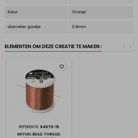
Kleur
Oranje
diameter gaatje
0.8mm
ELEMENTEN OM DEZE CREATIE TE MAKEN :
<
>
favorite_border
REFERENTIE:
K4570-15
MIYUKI BEAD THREAD