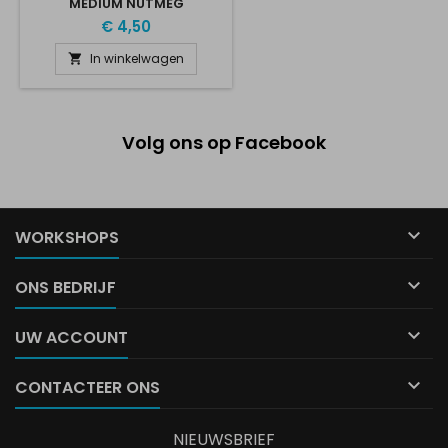
MEDIUM NUTMEG
€ 4,50
In winkelwagen

Volg ons op Facebook

WORKSHOPS

ONS BEDRIJF

UW ACCOUNT

CONTACTEER ONS
NIEUWSBRIEF