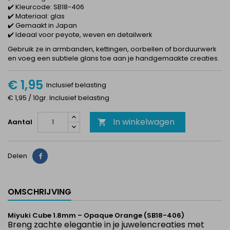
✔️ Kleurcode: SB18-406
✔️ Materiaal: glas
✔️ Gemaakt in Japan
✔️ Ideaal voor peyote, weven en detailwerk
Gebruik ze in armbanden, kettingen, oorbellen of borduurwerk
en voeg een subtiele glans toe aan je handgemaakte creaties.
€ 1,95
Inclusief belasting
€ 1,95 / 10gr. Inclusief belasting
In winkelwagen
Aantal

Delen
Delen
OMSCHRIJVING
Miyuki Cube 1.8mm – Opaque Orange (SB18-406)
Breng zachte elegantie in je juwelencreaties met