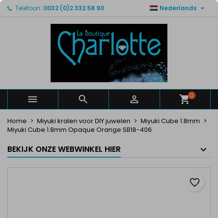

Telefoon:
0032 (0)2 332 58 90
Nederlands
×
×
×
Mijn verlanglijsten
Maak een verlanglijst
Inloggen
Maak een lijst
add_circle_outline
U moet ingelogd zijn om producten in uw verlanglijst
Verlanglijst naam
op te slaan.
Annuleren
Inloggen
Annuleren
Maak een verlanglijst
0



Home
Miyuki kralen voor DIY juwelen
Miyuki Cube 1.8mm
Miyuki Cube 1.8mm Opaque Orange SB18-406
BEKIJK ONZE WEBWINKEL HIER
favorite_border