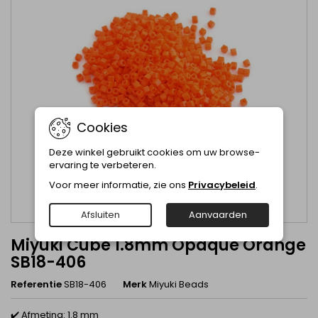
Cookies
Deze winkel gebruikt cookies om uw browse-
ervaring te verbeteren.
Voor meer informatie, zie ons
Privacybeleid
.
Afsluiten
Aanvaarden
Miyuki Cube 1.8mm Opaque Orange
SB18-406
Referentie
SB18-406
Merk
Miyuki Beads
✔️ Afmeting: 1.8 mm