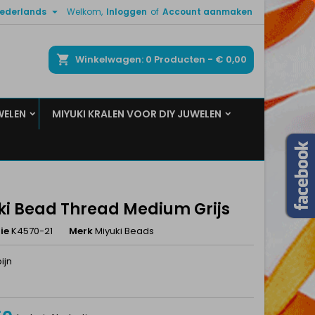

ederlands
Welkom,
Inloggen
of
Account aanmaken
×
×
×
ken
Winkelwagen
0
Producten -
€ 0,00
WELEN
MIYUKI KRALEN VOOR DIY JUWELEN
n
t
ki Bead Thread Medium Grijs
ie
K4570-21
Merk
Miyuki Beads
ijn