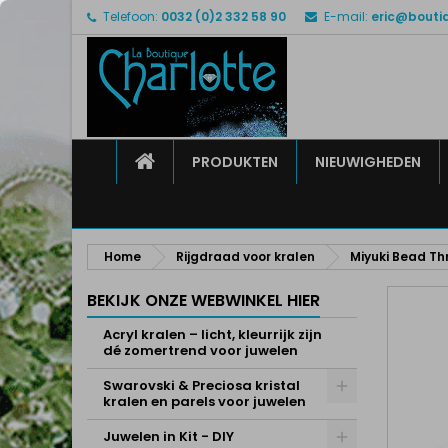
Telefoon:
0032 (0)2 332 58 90
E-mail:
eric@bouti
M
M
I
add_circle_outline
U 
Ve
HOME
PRODUKTEN
NIEUWIGHEDEN
Home
Rijgdraad voor kralen
Miyuki Bead Th
BEKIJK ONZE WEBWINKEL HIER
Acryl kralen – licht, kleurrijk zijn
dé zomertrend voor juwelen
Swarovski & Preciosa kristal
kralen en parels voor juwelen
Juwelen in Kit - DIY