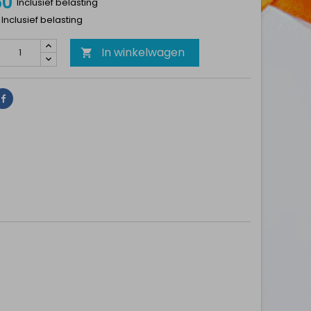
50
Inclusief belasting
1 Inclusief belasting
In winkelwagen

Delen