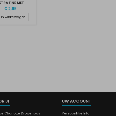
XTRA FINE MET
DRAADSTEKER
€ 2,95
In winkelwagen
DRIJF
UW ACCOUNT
que Charlotte Drogenbos
Persoonlijke Info