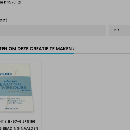
ie
K4570-21
eet
Grijs
TEN OM DEZE CREATIE TE MAKEN :
NTIE:
B-57-6 JPN156
 6 BEADING NAALDEN