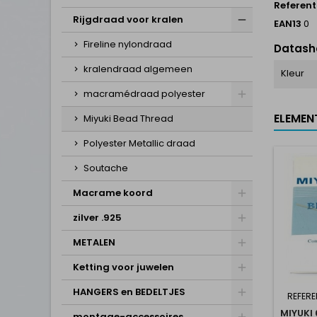
Referent
Rijgdraad voor kralen
EAN13
0
Fireline nylondraad
Datash
kralendraad algemeen
Kleur
macramédraad polyester
ELEMEN
Miyuki Bead Thread
Polyester Metallic draad
Soutache
Macrame koord
zilver .925
METALEN
Ketting voor juwelen
HANGERS en BEDELTJES
REFERE
MIYUKI
montage-accessoires