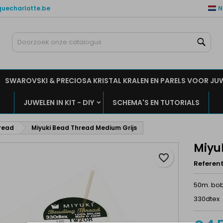
quecharlotte.be
N
ijn verlanglijsten
aak een verlanglijst
nloggen
Zoe
Maak een lijst
moet ingelogd zijn om producten in uw verlanglijst op te slaan.
rlanglijst naam
SWAROVSKI & PRECIOSA KRISTAL KRALEN EN PARELS VOOR JU
Annuleren
Inlogge
JUWELEN IN KIT - DIY
SCHEMA'S EN TUTORIALS
Annuleren
Maak een verlanglijs
read
Miyuki Bead Thread Medium Grijs
Miyu
favorite_border
Referent
50m. bob
330dtex