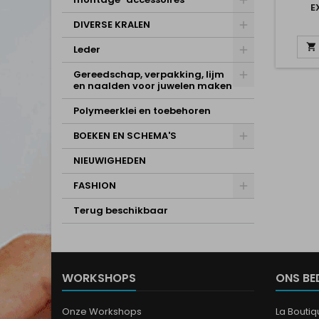
E
DIVERSE KRALEN

Leder
Gereedschap, verpakking, lijm
en naalden voor juwelen maken
Polymeerklei en toebehoren
BOEKEN EN SCHEMA'S
NIEUWIGHEDEN
FASHION
Terug beschikbaar
WORKSHOPS
ONS BE
Onze Workshops
La Bouti