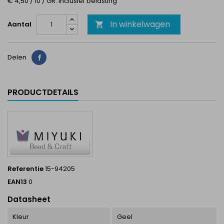
€ 4,50 / 10 / GR. Inclusief belasting
In winkelwagen
Aantal

Delen
Delen
PRODUCTDETAILS
Referentie
15-94205
EAN13
0
Datasheet
Kleur
Geel