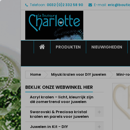
Telefoon:
0032 (0)2 332 58 90
E-mail:
eric@bouti
M
M
I
add_circle_outline
U 
Ve
HOME
PRODUKTEN
NIEUWIGHEDEN
Home
Miyuki kralen voor DIY juwelen
Mini-ro
BEKIJK ONZE WEBWINKEL HIER
Acryl kralen – licht, kleurrijk zijn
dé zomertrend voor juwelen
Swarovski & Preciosa kristal
kralen en parels voor juwelen
Juwelen in Kit - DIY