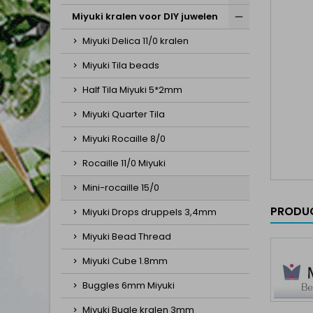
Miyuki kralen voor DIY juwelen
Miyuki Delica 11/0 kralen
Miyuki Tila beads
Half Tila Miyuki 5*2mm
Miyuki Quarter Tila
Miyuki Rocaille 8/0
Rocaille 11/0 Miyuki
Mini-rocaille 15/0
PRODUC
Miyuki Drops druppels 3,4mm
Miyuki Bead Thread
Miyuki Cube 1.8mm
Buggles 6mm Miyuki
Miyuki Bugle kralen 3mm