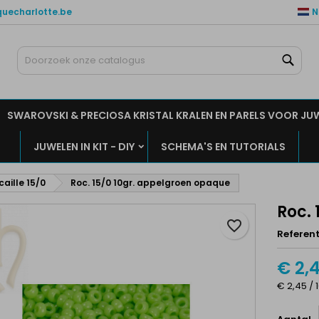
quecharlotte.be
N
ijn verlanglijsten
aak een verlanglijst
nloggen
Zoe
Maak een lijst
moet ingelogd zijn om producten in uw verlanglijst op te slaan.
rlanglijst naam
SWAROVSKI & PRECIOSA KRISTAL KRALEN EN PARELS VOOR JU
Annuleren
Inlogge
JUWELEN IN KIT - DIY
SCHEMA'S EN TUTORIALS
Annuleren
Maak een verlanglijs
caille 15/0
Roc. 15/0 10gr. appelgroen opaque
Roc.
favorite_border
Referent
€ 2,
€ 2,45 / 