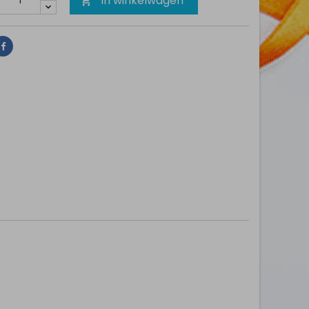
In winkelwagen

Delen