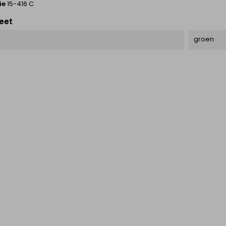
ie
15-416 C
eet
groen