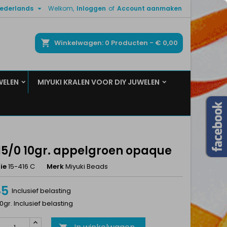

ederlands
Welkom,
Inloggen
of
Account aanmaken
×
×
×
ken
Winkelwagen
0
Producten -
€ 0,00
WELEN
MIYUKI KRALEN VOOR DIY JUWELEN
n
t
 15/0 10gr. appelgroen opaque
ie
15-416 C
Merk
Miyuki Beads
45
Inclusief belasting
10gr. Inclusief belasting