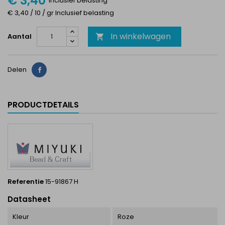
€ 3,40
Inclusief belasting
€ 3,40 / 10 / gr Inclusief belasting
In winkelwagen
Aantal

Delen
Delen
PRODUCTDETAILS
Referentie
15-91867 H
Datasheet
Kleur
Roze