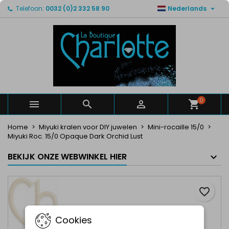

Telefoon:
0032 (0)2 332 58 90
Nederlands
×
×
×
Mijn verlanglijsten
Maak een verlanglijst
Inloggen
Maak een lijst
add_circle_outline
U moet ingelogd zijn om producten in uw verlanglijst
Verlanglijst naam
op te slaan.
Annuleren
Inloggen
Annuleren
Maak een verlanglijst
0



Home
Miyuki kralen voor DIY juwelen
Mini-rocaille 15/0
Miyuki Roc. 15/0 Opaque Dark Orchid Lust
BEKIJK ONZE WEBWINKEL HIER
favorite_border
Cookies