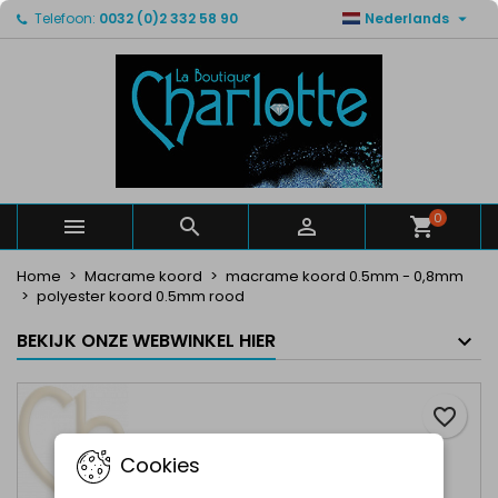

Telefoon:
0032 (0)2 332 58 90
Nederlands
×
×
×
Mijn verlanglijsten
Maak een verlanglijst
Inloggen
Maak een lijst
add_circle_outline
U moet ingelogd zijn om producten in uw verlanglijst
Verlanglijst naam
op te slaan.
Annuleren
Inloggen
Annuleren
Maak een verlanglijst
0



Home
Macrame koord
macrame koord 0.5mm - 0,8mm
polyester koord 0.5mm rood
BEKIJK ONZE WEBWINKEL HIER
favorite_border
Cookies