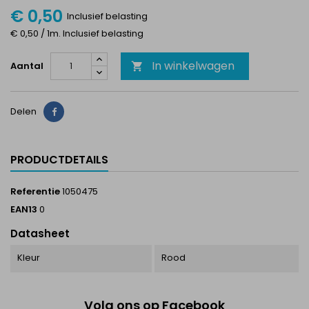
€ 0,50
Inclusief belasting
€ 0,50 / 1m. Inclusief belasting
In winkelwagen
Aantal

Delen
Delen
PRODUCTDETAILS
Referentie
1050475
EAN13
0
Datasheet
Kleur
Rood
Volg ons op Facebook