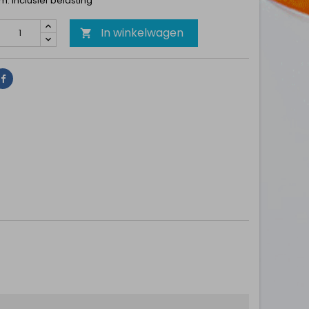
1m. Inclusief belasting
In winkelwagen

Delen