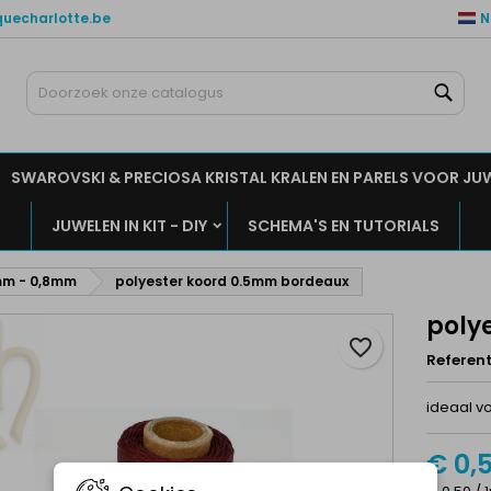
quecharlotte.be
N
ijn verlanglijsten
aak een verlanglijst
nloggen
Zoe
Maak een lijst
moet ingelogd zijn om producten in uw verlanglijst op te slaan.
rlanglijst naam
SWAROVSKI & PRECIOSA KRISTAL KRALEN EN PARELS VOOR JU
Annuleren
Inlogge
JUWELEN IN KIT - DIY
SCHEMA'S EN TUTORIALS
Annuleren
Maak een verlanglijs
mm - 0,8mm
polyester koord 0.5mm bordeaux
poly
favorite_border
Referent
ideaal 
€ 0,