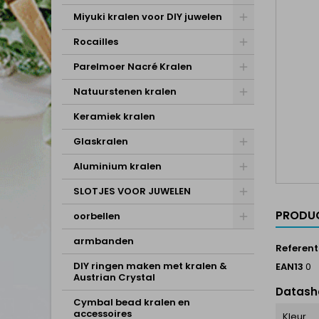
Miyuki kralen voor DIY juwelen
Rocailles
Parelmoer Nacré Kralen
Natuurstenen kralen
Keramiek kralen
Glaskralen
Aluminium kralen
SLOTJES VOOR JUWELEN
PRODUC
oorbellen
armbanden
Referent
DIY ringen maken met kralen &
EAN13
0
Austrian Crystal
Datash
Cymbal bead kralen en
accessoires
Kleur