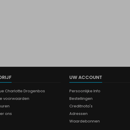
DRIJF
UW ACCOUNT
que Charlotte Drogenbos
Persoonlijke Info
e voorwaarden
Bestellingen
suren
Creditnota's
er ons
Adressen
Waardebonnen