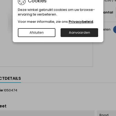
Cookies
€ 0,50 / 
Deze winkel gebruikt cookies om uw browse-
Aantal
ervaring te verbeteren.
Voor meer informatie, zie ons
Privacybeleid
.
Delen
Afsluiten
Aanvaarden
TDETAILS
ie
1050474
eet
Rood