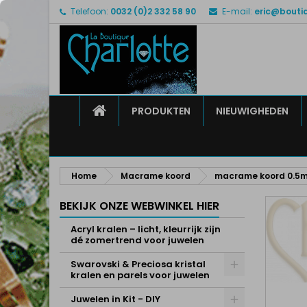
Telefoon:
0032 (0)2 332 58 90
E-mail:
eric@bouti
M
M
I
add_circle_outline
U 
Ve
HOME
PRODUKTEN
NIEUWIGHEDEN
Home
Macrame koord
macrame koord 0.5
BEKIJK ONZE WEBWINKEL HIER
Acryl kralen – licht, kleurrijk zijn
dé zomertrend voor juwelen
Swarovski & Preciosa kristal
kralen en parels voor juwelen
Juwelen in Kit - DIY