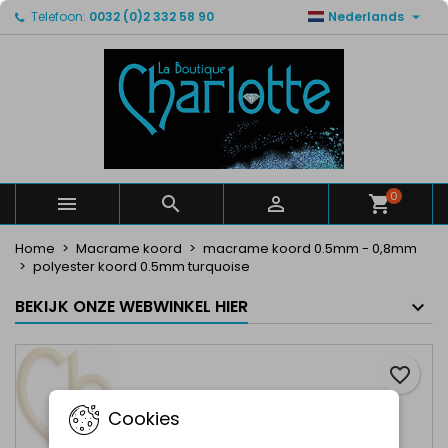

Telefoon:
0032 (0)2 332 58 90
Nederlands
×
×
×
Mijn verlanglijsten
Maak een verlanglijst
Inloggen
Maak een lijst
add_circle_outline
U moet ingelogd zijn om producten in uw verlanglijst
Verlanglijst naam
op te slaan.
Annuleren
Inloggen
Annuleren
Maak een verlanglijst
0



Home
Macrame koord
macrame koord 0.5mm - 0,8mm
polyester koord 0.5mm turquoise
BEKIJK ONZE WEBWINKEL HIER
favorite_border
Cookies