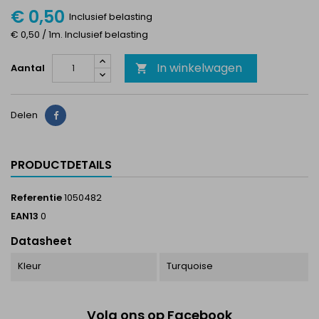
€ 0,50
Inclusief belasting
€ 0,50 / 1m. Inclusief belasting
In winkelwagen
Aantal

Delen
Delen
PRODUCTDETAILS
Referentie
1050482
EAN13
0
Datasheet
Kleur
Turquoise
Volg ons op Facebook