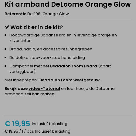
Kit armband DeLoome Orange Glow
Referentie
DeL198-Orange Glow
✅
Wat zit er in de kit?
Hoogwaardige Japanse kralen in levendige oranje en
zilver tinten
Draad, naald, en accessoires inbegrepen
Duidelijke stap-voor-stap handleiding
Compatibel met het
Beadalon
Loom Board
(apart
verkrijgbaar)
Niet inbegrepen :
Beadalon Loom weefgetouw
.
Bekijk deze
video-Tutorial
en leer hoe je de DeLoome
armband zelf kan maken.
€ 19,95
Inclusief belasting
€ 19,95 / 1 / pcs Inclusief belasting