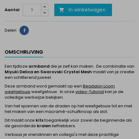
In winkelwagen
Aantal

Delen
Delen
OMSCHRIJVING
Een tijdloze
armband
die je zelf kan maken. De combinatie van
Miyuki Delica en Swarovski Crystal Mesh
maakt van je creatie
een schitterend juweel.
Deze armband word gemaakt op een
Beadalon Loom
weefgetouw
weefgetouw. In onze
video-Tutorial
kan je de
volledige werkwijze bekijken.
Van het spannen van de draden op het weefgetouw tot en met
het maken van een macramé-schuifknoop als slot.
Dit maakt onze
kits
toegankelijk voor zowel de beginnende als
de gevorderde
kralen
liefhebbers.
Verbaas je vriendinnen en collega's met deze prachtige