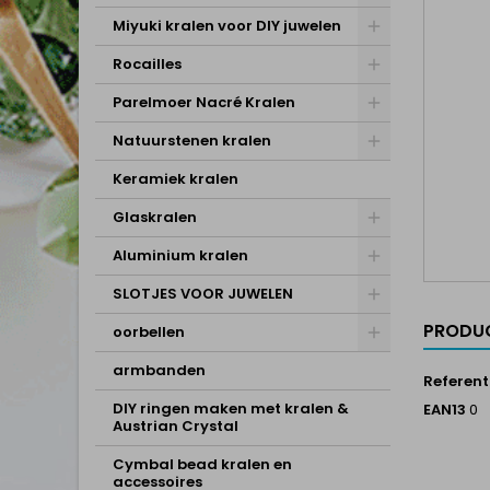
Miyuki kralen voor DIY juwelen
Rocailles
Parelmoer Nacré Kralen
Natuurstenen kralen
Keramiek kralen
Glaskralen
Aluminium kralen
SLOTJES VOOR JUWELEN
PRODUC
oorbellen
armbanden
Referent
DIY ringen maken met kralen &
EAN13
0
Austrian Crystal
Cymbal bead kralen en
accessoires