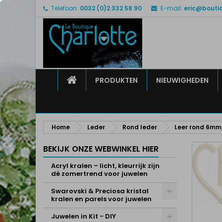
Telefoon:
0032 (0)2 332 58 90
E-mail:
eric@bouti
M
M
I
add_circle_outline
U 
Ve
HOME
PRODUKTEN
NIEUWIGHEDEN
Home
Leder
Rond leder
Leer rond 6mm
BEKIJK ONZE WEBWINKEL HIER
Acryl kralen – licht, kleurrijk zijn
dé zomertrend voor juwelen
Swarovski & Preciosa kristal
kralen en parels voor juwelen
Juwelen in Kit - DIY