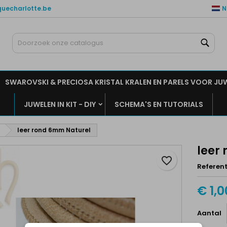
quecharlotte.be
N
ijn verlanglijsten
aak een verlanglijst
nloggen
Zoe
Maak een lijst
moet ingelogd zijn om producten in uw verlanglijst op te slaan.
rlanglijst naam
SWAROVSKI & PRECIOSA KRISTAL KRALEN EN PARELS VOOR JU
Annuleren
Inlogge
JUWELEN IN KIT - DIY
SCHEMA'S EN TUTORIALS
Annuleren
Maak een verlanglijs
leer rond 6mm Naturel
leer
favorite_border
Referent
€ 1,0
Aantal