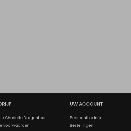
DRIJF
UW ACCOUNT
que Charlotte Drogenbos
Persoonlijke Info
e voorwaarden
Bestellingen