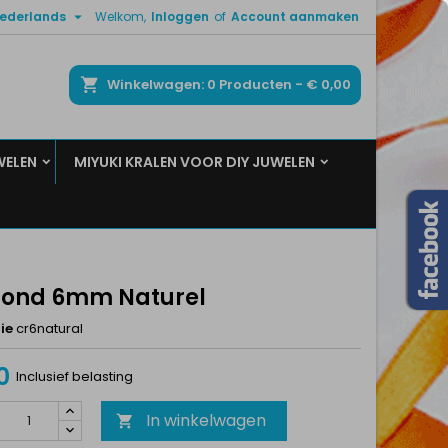

ederlands
Welkom,
Inloggen
of
Account aanmaken
×
×
×
ken
Winkelwagen
0
Producten -
€ 0,00
WELEN
MIYUKI KRALEN VOOR DIY JUWELEN
n
t
 rond 6mm Naturel
ie
cr6natural
0
Inclusief belasting
In winkelwagen
