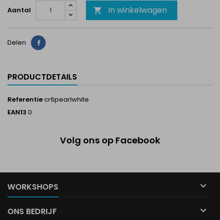
In winkelwagen
Aantal

Delen
Delen
PRODUCTDETAILS
Referentie
cr6pearlwhite
EAN13
0
Volg ons op Facebook

WORKSHOPS

ONS BEDRIJF