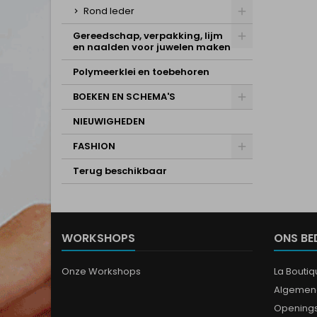
Rond leder
Gereedschap, verpakking, lijm
en naalden voor juwelen maken
Polymeerklei en toebehoren
BOEKEN EN SCHEMA'S
NIEUWIGHEDEN
FASHION
Terug beschikbaar
WORKSHOPS
ONS BE
Onze Workshops
La Bouti
Algemen
Opening