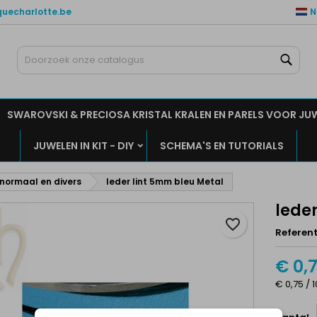
quecharlotte.be
N
ijn verlanglijsten
aak een verlanglijst
nloggen
Zoe
Maak een lijst
moet ingelogd zijn om producten in uw verlanglijst op te slaan.
rlanglijst naam
SWAROVSKI & PRECIOSA KRISTAL KRALEN EN PARELS VOOR JU
Annuleren
Inlogge
JUWELEN IN KIT - DIY
SCHEMA'S EN TUTORIALS
Annuleren
Maak een verlanglijs
normaal en divers
leder lint 5mm bleu Metal
lede
favorite_border
Referent
€ 0,
€ 0,75 / 