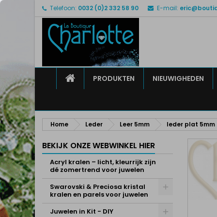
Telefoon:
0032 (0)2 332 58 90
E-mail:
eric@bouti
M
M
I
add_circle_outline
U 
Ve
HOME
PRODUKTEN
NIEUWIGHEDEN
Home
Leder
Leer 5mm
leder plat 5mm 
BEKIJK ONZE WEBWINKEL HIER
Acryl kralen – licht, kleurrijk zijn
dé zomertrend voor juwelen
Swarovski & Preciosa kristal
kralen en parels voor juwelen
Juwelen in Kit - DIY