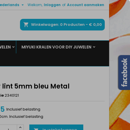

ederlands
Welkom,
Inloggen
of
Account aanmaken
×
×
×
ken
Winkelwagen
0
Producten -
€ 0,00
WELEN
MIYUKI KRALEN VOOR DIY JUWELEN
n
t
r lint 5mm bleu Metal
ie
2340121
75
Inclusief belasting
10cm. Inclusief belasting