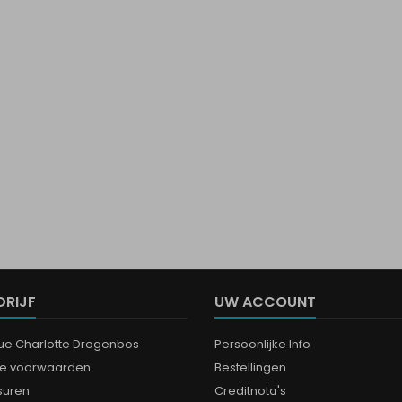
DRIJF
UW ACCOUNT
que Charlotte Drogenbos
Persoonlijke Info
e voorwaarden
Bestellingen
suren
Creditnota's