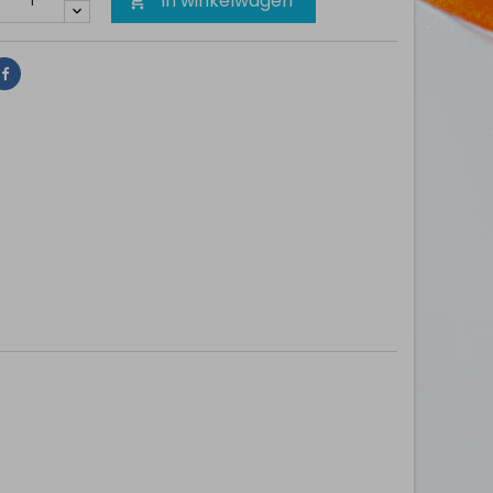
In winkelwagen

Delen