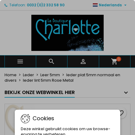

Telefoon:
0032 (0)2 332 58 90
Nederlands
×
×
×
Mijn verlanglijsten
Maak een verlanglijst
Inloggen
Maak een lijst
add_circle_outline
U moet ingelogd zijn om producten in uw verlanglijst
Verlanglijst naam
op te slaan.
Annuleren
Inloggen
Annuleren
Maak een verlanglijst
0



Home
Leder
Leer 5mm
leder plat 5mm normaal en
divers
leder lint 5mm Rose Metal
BEKIJK ONZE WEBWINKEL HIER
favorite_border
Cookies
Deze winkel gebruikt cookies om uw browse-
ervaring te verbeteren.