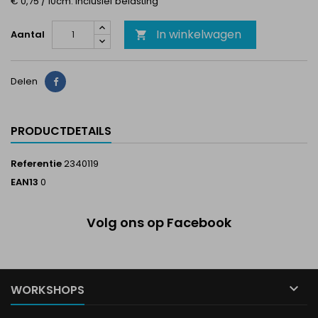
€ 0,75 / 10cm. Inclusief belasting
In winkelwagen
Aantal

Delen
Delen
PRODUCTDETAILS
Referentie
2340119
EAN13
0
Volg ons op Facebook

WORKSHOPS