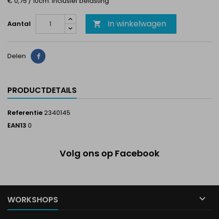
€ 0,75 / 10cm. Inclusief belasting
In winkelwagen
Aantal

Delen
Delen
PRODUCTDETAILS
Referentie
2340145
EAN13
0
Volg ons op Facebook

WORKSHOPS