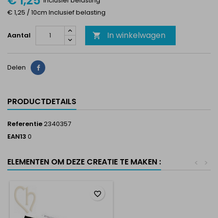
€ 1,25
Inclusief belasting
€ 1,25 / 10cm Inclusief belasting
In winkelwagen
Aantal

Delen
Delen
PRODUCTDETAILS
Referentie
2340357
EAN13
0
ELEMENTEN OM DEZE CREATIE TE MAKEN :
<
>
favorite_border