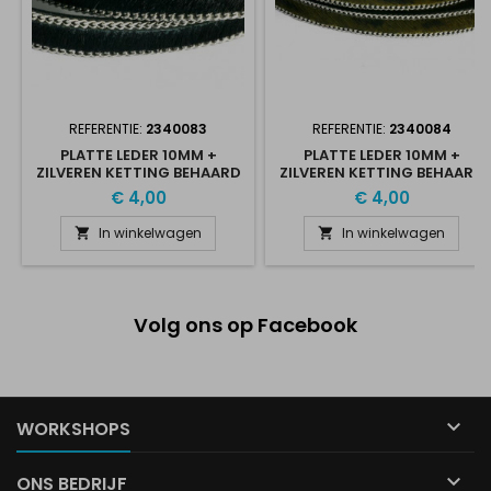
REFERENTIE:
2340083
REFERENTIE:
2340084
PLATTE LEDER 10MM +
PLATTE LEDER 10MM +
ZILVEREN KETTING BEHAARD
ZILVEREN KETTING BEHAARD
ZWART
CAMOUFLAGE
€ 4,00
€ 4,00
In winkelwagen
In winkelwagen


Volg ons op Facebook

WORKSHOPS

ONS BEDRIJF