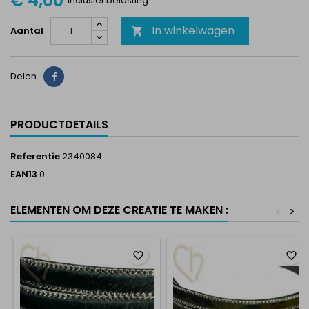
€ 4,00
Inclusief belasting
In winkelwagen
Aantal

Delen
Delen
PRODUCTDETAILS
Referentie
2340084
EAN13
0
ELEMENTEN OM DEZE CREATIE TE MAKEN :
<
>
favorite_border
favorite_border