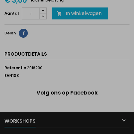
€ 3,00
Inclusief belasting
In winkelwagen
Aantal

Delen
Delen
PRODUCTDETAILS
Referentie
2016290
EAN13
0
Volg ons op Facebook

WORKSHOPS