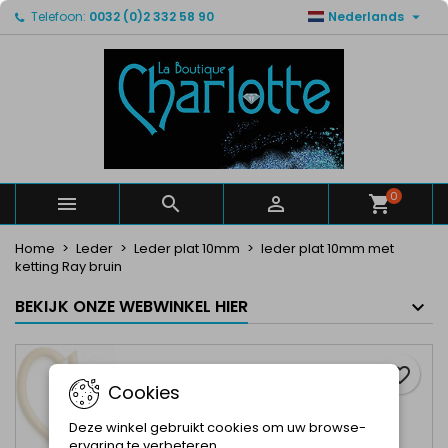

Telefoon:
0032 (0)2 332 58 90
Nederlands
×
×
×
Mijn verlanglijsten
Maak een verlanglijst
Inloggen
Maak een lijst
add_circle_outline
U moet ingelogd zijn om producten in uw verlanglijst
Verlanglijst naam
op te slaan.
Annuleren
Inloggen
Annuleren
Maak een verlanglijst
0



Home
Leder
Leder plat 10mm
leder plat 10mm met
ketting Ray bruin
BEKIJK ONZE WEBWINKEL HIER
favorite_border
Cookies
Deze winkel gebruikt cookies om uw browse-
ervaring te verbeteren.