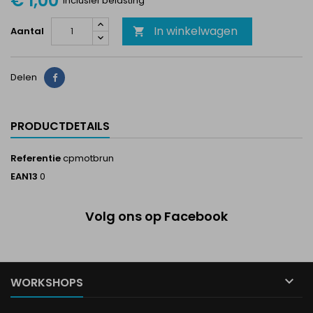
€ 1,00
Inclusief belasting
In winkelwagen
Aantal

Delen
Delen
PRODUCTDETAILS
Referentie
cpmotbrun
EAN13
0
Volg ons op Facebook

WORKSHOPS