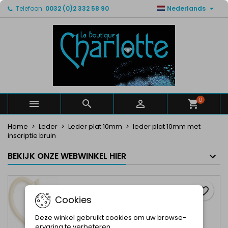

Telefoon:
0032 (0)2 332 58 90
Nederlands
×
×
×
Mijn verlanglijsten
Maak een verlanglijst
Inloggen
Maak een lijst
add_circle_outline
U moet ingelogd zijn om producten in uw verlanglijst
Verlanglijst naam
op te slaan.
Annuleren
Inloggen
Annuleren
Maak een verlanglijst
0



Home
Leder
Leder plat 10mm
leder plat 10mm met
inscriptie bruin
BEKIJK ONZE WEBWINKEL HIER
favorite_border
Cookies
Deze winkel gebruikt cookies om uw browse-
ervaring te verbeteren.