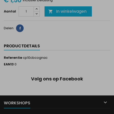
€ 1,50
Inclusief belasting
In winkelwagen
Aantal

Delen
Delen
PRODUCTDETAILS
Referentie
cp10cbcognac
EAN13
0
Volg ons op Facebook

WORKSHOPS