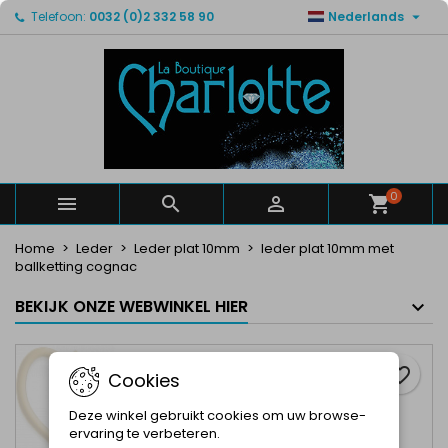

Telefoon:
0032 (0)2 332 58 90
Nederlands
×
×
×
Mijn verlanglijsten
Maak een verlanglijst
Inloggen
Maak een lijst
add_circle_outline
U moet ingelogd zijn om producten in uw verlanglijst
Verlanglijst naam
op te slaan.
Annuleren
Inloggen
Annuleren
Maak een verlanglijst
0



Home
Leder
Leder plat 10mm
leder plat 10mm met
ballketting cognac
BEKIJK ONZE WEBWINKEL HIER
favorite_border
Cookies
Deze winkel gebruikt cookies om uw browse-
ervaring te verbeteren.