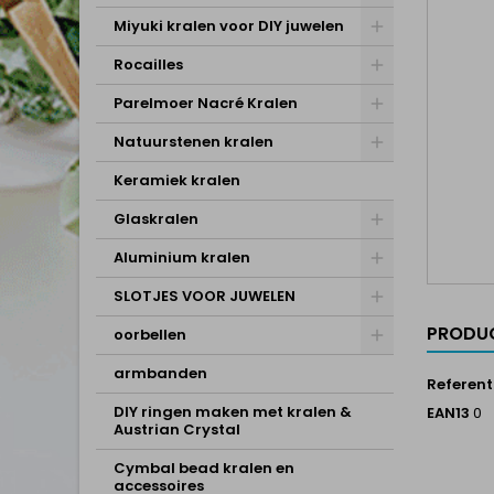
Miyuki kralen voor DIY juwelen
Rocailles
Parelmoer Nacré Kralen
Natuurstenen kralen
Keramiek kralen
Glaskralen
Aluminium kralen
SLOTJES VOOR JUWELEN
PRODUC
oorbellen
armbanden
Referent
DIY ringen maken met kralen &
EAN13
0
Austrian Crystal
Cymbal bead kralen en
accessoires