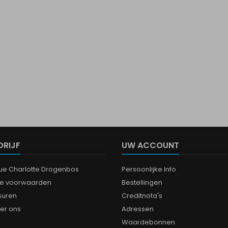
DRIJF
UW ACCOUNT
que Charlotte Drogenbos
Persoonlijke Info
e voorwaarden
Bestellingen
suren
Creditnota's
er ons
Adressen
Waardebonnen