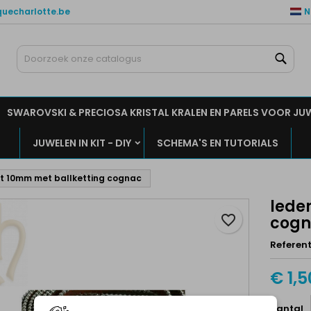
quecharlotte.be
N
ijn verlanglijsten
aak een verlanglijst
nloggen
Zoe
Maak een lijst
moet ingelogd zijn om producten in uw verlanglijst op te slaan.
rlanglijst naam
SWAROVSKI & PRECIOSA KRISTAL KRALEN EN PARELS VOOR JU
Annuleren
Inlogge
JUWELEN IN KIT - DIY
SCHEMA'S EN TUTORIALS
Annuleren
Maak een verlanglijs
at 10mm met ballketting cognac
lede
favorite_border
cog
Referent
€ 1,5
Aantal