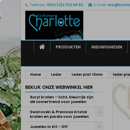
Telefoon:
0032 (0)2 332 58 90
E-mail:
eric@bouti
M
M
I
add_circle_outline
U 
Ve
HOME
PRODUKTEN
NIEUWIGHEDEN
Home
Leder
Leder plat 10mm
leder pl
BEKIJK ONZE WEBWINKEL HIER
Acryl kralen – licht, kleurrijk zijn
dé zomertrend voor juwelen
Swarovski & Preciosa kristal
kralen en parels voor juwelen
Juwelen in Kit - DIY