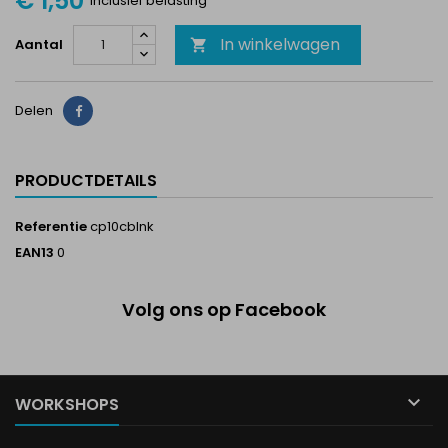
€ 1,50
Inclusief belasting
In winkelwagen
Aantal

Delen
Delen
PRODUCTDETAILS
Referentie
cp10cbInk
EAN13
0
Volg ons op Facebook

WORKSHOPS