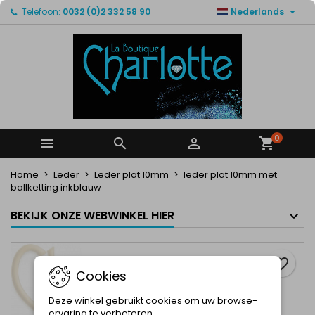

Telefoon:
0032 (0)2 332 58 90
Nederlands
×
×
×
Mijn verlanglijsten
Maak een verlanglijst
Inloggen
Maak een lijst
add_circle_outline
U moet ingelogd zijn om producten in uw verlanglijst
Verlanglijst naam
op te slaan.
Annuleren
Inloggen
Annuleren
Maak een verlanglijst
0



Home
Leder
Leder plat 10mm
leder plat 10mm met
ballketting inkblauw
BEKIJK ONZE WEBWINKEL HIER
favorite_border
Cookies
Deze winkel gebruikt cookies om uw browse-
ervaring te verbeteren.