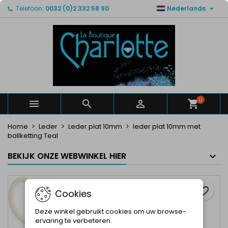

Telefoon:
0032 (0)2 332 58 90
Nederlands
×
×
×
Mijn verlanglijsten
Maak een verlanglijst
Inloggen
Maak een lijst
add_circle_outline
U moet ingelogd zijn om producten in uw verlanglijst
Verlanglijst naam
op te slaan.
Annuleren
Inloggen
Annuleren
Maak een verlanglijst
0



Home
Leder
Leder plat 10mm
leder plat 10mm met
ballketting Teal
BEKIJK ONZE WEBWINKEL HIER
favorite_border
Cookies
Deze winkel gebruikt cookies om uw browse-
ervaring te verbeteren.