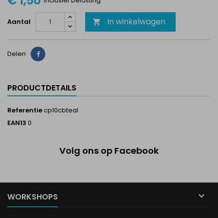
€ 1,50
Inclusief belasting
In winkelwagen
Aantal

Delen
Delen
PRODUCTDETAILS
Referentie
cp10cbteal
EAN13
0
Volg ons op Facebook

WORKSHOPS