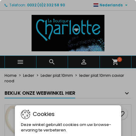

Telefoon:
0032 (0)2 332 58 90
Nederlands
×
×
×
Mijn verlanglijsten
Maak een verlanglijst
Inloggen
Maak een lijst
add_circle_outline
U moet ingelogd zijn om producten in uw verlanglijst
Verlanglijst naam
op te slaan.
Annuleren
Inloggen
Annuleren
Maak een verlanglijst
0



Home
Leder
Leder plat 10mm
leder plat 10mm caviar
rood
BEKIJK ONZE WEBWINKEL HIER
Cookies
favorite_border
Deze winkel gebruikt cookies om uw browse-
ervaring te verbeteren.