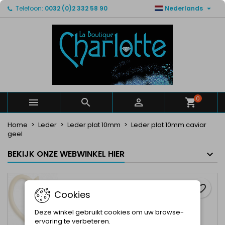

Telefoon:
0032 (0)2 332 58 90
Nederlands
×
×
×
Mijn verlanglijsten
Maak een verlanglijst
Inloggen
Maak een lijst
add_circle_outline
U moet ingelogd zijn om producten in uw verlanglijst
Verlanglijst naam
op te slaan.
Annuleren
Inloggen
Annuleren
Maak een verlanglijst
0



Home
Leder
Leder plat 10mm
Leder plat 10mm caviar
geel
BEKIJK ONZE WEBWINKEL HIER
favorite_border
Cookies
Deze winkel gebruikt cookies om uw browse-
ervaring te verbeteren.