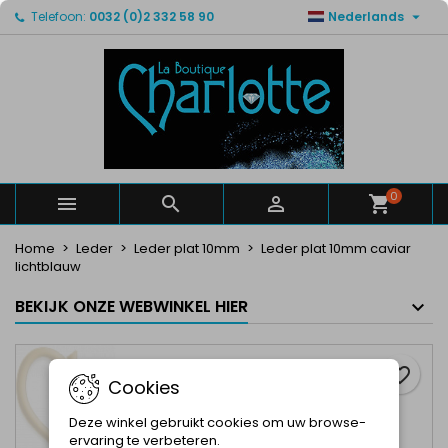

Telefoon:
0032 (0)2 332 58 90
Nederlands
×
×
×
Mijn verlanglijsten
Maak een verlanglijst
Inloggen
Maak een lijst
add_circle_outline
U moet ingelogd zijn om producten in uw verlanglijst
Verlanglijst naam
op te slaan.
Annuleren
Inloggen
Annuleren
Maak een verlanglijst
0



Home
Leder
Leder plat 10mm
Leder plat 10mm caviar
lichtblauw
BEKIJK ONZE WEBWINKEL HIER
favorite_border
Cookies
Deze winkel gebruikt cookies om uw browse-
ervaring te verbeteren.