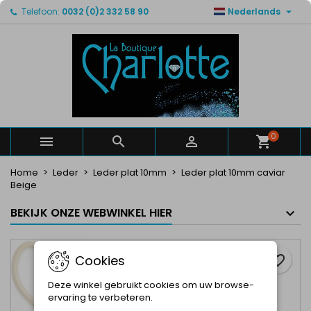

Telefoon:
0032 (0)2 332 58 90
Nederlands
×
×
×
Mijn verlanglijsten
Maak een verlanglijst
Inloggen
Maak een lijst
add_circle_outline
U moet ingelogd zijn om producten in uw verlanglijst
Verlanglijst naam
op te slaan.
Annuleren
Inloggen
Annuleren
Maak een verlanglijst
0



Home
Leder
Leder plat 10mm
Leder plat 10mm caviar
Beige
BEKIJK ONZE WEBWINKEL HIER
Cookies
favorite_border
Deze winkel gebruikt cookies om uw browse-
ervaring te verbeteren.