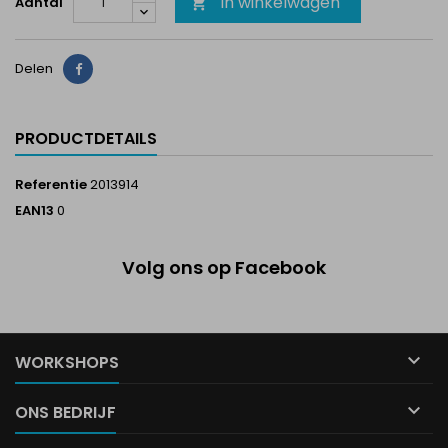
In winkelwagen
Aantal

Delen
Delen
PRODUCTDETAILS
Referentie
2013914
EAN13
0
Volg ons op Facebook

WORKSHOPS

ONS BEDRIJF