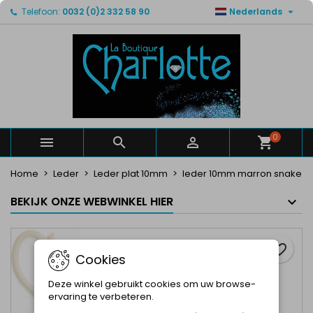

Telefoon:
0032 (0)2 332 58 90
Nederlands
×
×
×
Mijn verlanglijsten
Maak een verlanglijst
Inloggen
Maak een lijst
add_circle_outline
U moet ingelogd zijn om producten in uw verlanglijst
Verlanglijst naam
op te slaan.
Annuleren
Inloggen
Annuleren
Maak een verlanglijst
0



Home
Leder
Leder plat 10mm
leder 10mm marron snake
BEKIJK ONZE WEBWINKEL HIER
favorite_border
Cookies
Deze winkel gebruikt cookies om uw browse-
ervaring te verbeteren.