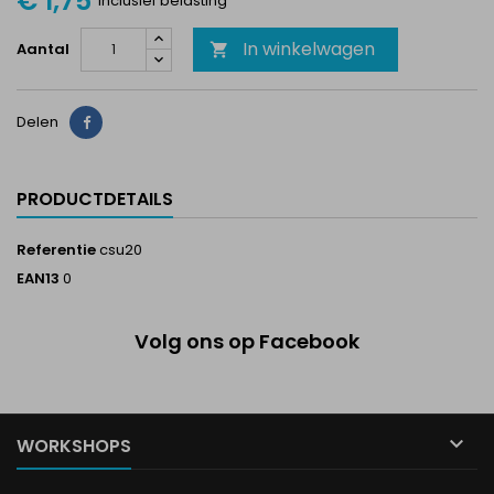
€ 1,75
Inclusief belasting
In winkelwagen
Aantal

Delen
Delen
PRODUCTDETAILS
Referentie
csu20
EAN13
0
Volg ons op Facebook

WORKSHOPS