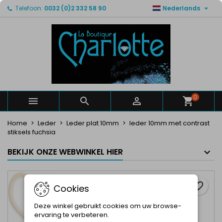

Telefoon:
0032 (0)2 332 58 90
Nederlands
×
×
×
Mijn verlanglijsten
Maak een verlanglijst
Inloggen
Maak een lijst
add_circle_outline
U moet ingelogd zijn om producten in uw verlanglijst
Verlanglijst naam
op te slaan.
Annuleren
Inloggen
Annuleren
Maak een verlanglijst
0



Home
Leder
Leder plat 10mm
leder 10mm met contrast
stiksels fuchsia
BEKIJK ONZE WEBWINKEL HIER
favorite_border
Cookies
Deze winkel gebruikt cookies om uw browse-
ervaring te verbeteren.