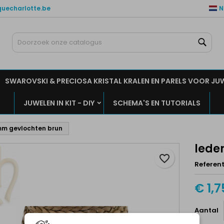
quecharlotte.be
N
ijn verlanglijsten
aak een verlanglijst
nloggen
Zoe
Maak een lijst
moet ingelogd zijn om producten in uw verlanglijst op te slaan.
rlanglijst naam
SWAROVSKI & PRECIOSA KRISTAL KRALEN EN PARELS VOOR JU
Annuleren
Inlogge
JUWELEN IN KIT - DIY
SCHEMA'S EN TUTORIALS
Annuleren
Maak een verlanglijs
mm gevlochten brun
lede
favorite_border
Referent
€ 1,7
Aantal