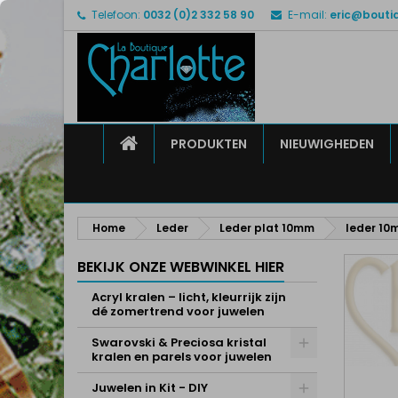
Telefoon:
0032 (0)2 332 58 90
E-mail:
eric@bouti
M
M
I
add_circle_outline
U 
Ve
HOME
PRODUKTEN
NIEUWIGHEDEN
Home
Leder
Leder plat 10mm
leder 10
BEKIJK ONZE WEBWINKEL HIER
Acryl kralen – licht, kleurrijk zijn
dé zomertrend voor juwelen
Swarovski & Preciosa kristal
kralen en parels voor juwelen
Juwelen in Kit - DIY