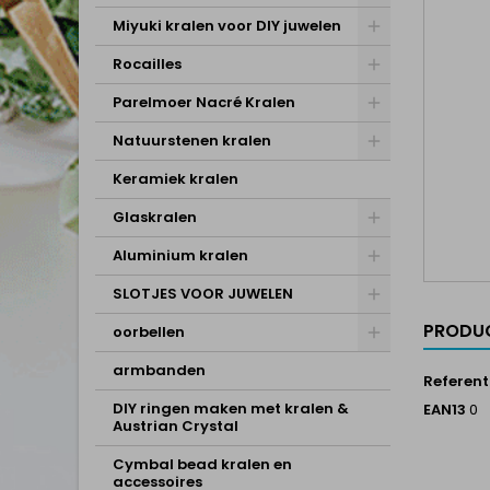
Miyuki kralen voor DIY juwelen
Rocailles
Parelmoer Nacré Kralen
Natuurstenen kralen
Keramiek kralen
Glaskralen
Aluminium kralen
SLOTJES VOOR JUWELEN
PRODUC
oorbellen
armbanden
Referent
DIY ringen maken met kralen &
EAN13
0
Austrian Crystal
Cymbal bead kralen en
accessoires