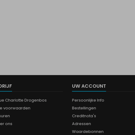
DRIJF
UW ACCOUNT
que Charlotte Drogenbos
Persoonlijke Info
e voorwaarden
Bestellingen
suren
Creditnota's
er ons
Adressen
Waardebonnen