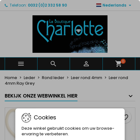

Telefoon:
0032 (0)2 332 58 90
Nederlands
×
×
×
Mijn verlanglijsten
Maak een verlanglijst
Inloggen
Maak een lijst
add_circle_outline
U moet ingelogd zijn om producten in uw verlanglijst
Verlanglijst naam
op te slaan.
Annuleren
Inloggen
Annuleren
Maak een verlanglijst
0



Home
Leder
Rond leder
Leer rond 4mm
Leer rond
4mm Ray Grey
BEKIJK ONZE WEBWINKEL HIER
Cookies
favorite_border
Deze winkel gebruikt cookies om uw browse-
ervaring te verbeteren.