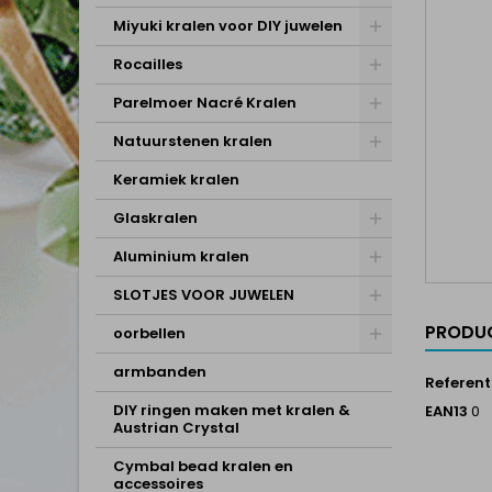
Miyuki kralen voor DIY juwelen
Rocailles
Parelmoer Nacré Kralen
Natuurstenen kralen
Keramiek kralen
Glaskralen
Aluminium kralen
SLOTJES VOOR JUWELEN
PRODUC
oorbellen
armbanden
Referent
DIY ringen maken met kralen &
EAN13
0
Austrian Crystal
Cymbal bead kralen en
accessoires