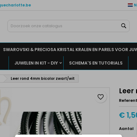
quecharlotte.be
N
ijn verlanglijsten
aak een verlanglijst
nloggen
Zoe
Maak een lijst
moet ingelogd zijn om producten in uw verlanglijst op te slaan.
rlanglijst naam
SWAROVSKI & PRECIOSA KRISTAL KRALEN EN PARELS VOOR JU
Annuleren
Inlogge
JUWELEN IN KIT - DIY
SCHEMA'S EN TUTORIALS
Annuleren
Maak een verlanglijs
Leer rond 4mm bicolor zwart/wit
Leer
favorite_border
Referent
€ 1,5
Aantal