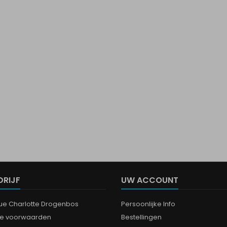
DRIJF
UW ACCOUNT
que Charlotte Drogenbos
Persoonlijke Info
e voorwaarden
Bestellingen