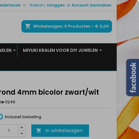

ederlands
Welkom,
Inloggen
of
Account aanmaken
×
×
×
ken
Winkelwagen
0
Producten -
€ 0,00
WELEN
MIYUKI KRALEN VOOR DIY JUWELEN
n
t
 rond 4mm bicolor zwart/wit
ie
11249
0
Inclusief belasting
In winkelwagen
