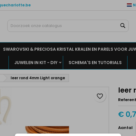
quecharlotte.be
N
ijn verlanglijsten
aak een verlanglijst
nloggen
Zoe
Maak een lijst
moet ingelogd zijn om producten in uw verlanglijst op te slaan.
rlanglijst naam
SWAROVSKI & PRECIOSA KRISTAL KRALEN EN PARELS VOOR JU
Annuleren
Inlogge
JUWELEN IN KIT - DIY
SCHEMA'S EN TUTORIALS
Annuleren
Maak een verlanglijs
leer rond 4mm Light orange
leer
favorite_border
Referent
€ 0,
Aantal