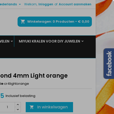

ederlands
Welkom,
Inloggen
of
Account aanmaken
×
×
×
ken
Winkelwagen
0
Producten -
€ 0,00
WELEN
MIYUKI KRALEN VOOR DIY JUWELEN
n
t
 rond 4mm Light orange
ie
cr4lightorange
75
Inclusief belasting
In winkelwagen
