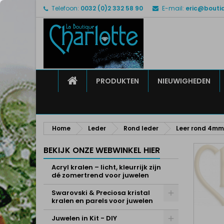
Telefoon:
0032 (0)2 332 58 90
E-mail:
eric@bouti
M
M
I
add_circle_outline
U 
Ve
HOME
PRODUKTEN
NIEUWIGHEDEN
Home
Leder
Rond leder
Leer rond 4mm
BEKIJK ONZE WEBWINKEL HIER
Acryl kralen – licht, kleurrijk zijn
dé zomertrend voor juwelen
Swarovski & Preciosa kristal
kralen en parels voor juwelen
Juwelen in Kit - DIY