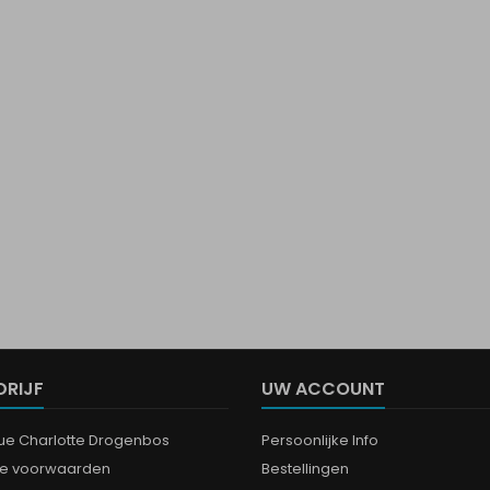
DRIJF
UW ACCOUNT
que Charlotte Drogenbos
Persoonlijke Info
e voorwaarden
Bestellingen