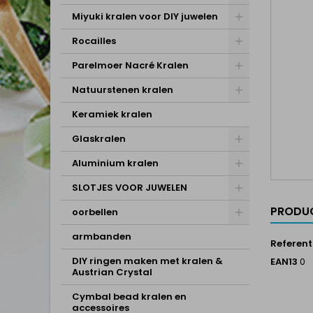
Miyuki kralen voor DIY juwelen
Rocailles
Parelmoer Nacré Kralen
Natuurstenen kralen
Keramiek kralen
Glaskralen
Aluminium kralen
SLOTJES VOOR JUWELEN
PRODUC
oorbellen
armbanden
Referent
DIY ringen maken met kralen &
EAN13
0
Austrian Crystal
Cymbal bead kralen en
accessoires