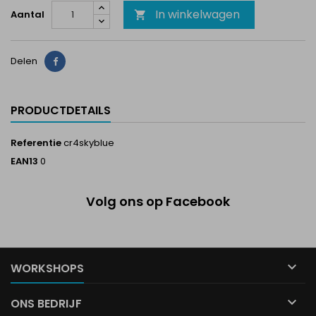
In winkelwagen
Aantal

Delen
Delen
PRODUCTDETAILS
Referentie
cr4skyblue
EAN13
0
Volg ons op Facebook

WORKSHOPS

ONS BEDRIJF