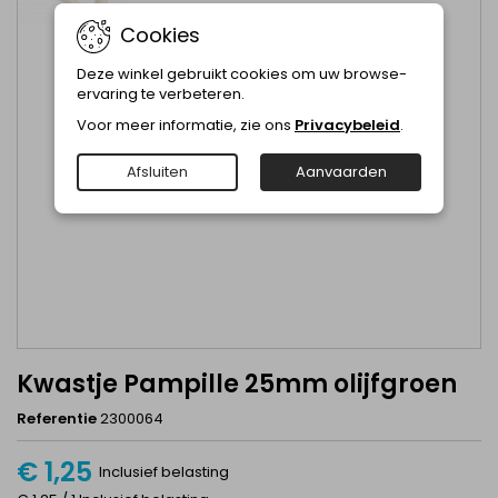
Cookies
Deze winkel gebruikt cookies om uw browse-
ervaring te verbeteren.
Voor meer informatie, zie ons
Privacybeleid
.
Afsluiten
Aanvaarden
Kwastje Pampille 25mm olijfgroen
Referentie
2300064
€ 1,25
Inclusief belasting