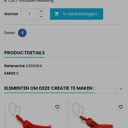
€ 1,25 / 1 Inclusief belasting
In winkelwagen
Aantal

Delen
Delen
PRODUCTDETAILS
Referentie
2300064
EAN13
0
ELEMENTEN OM DEZE CREATIE TE MAKEN :
<
>
favorite_border
favorite_border