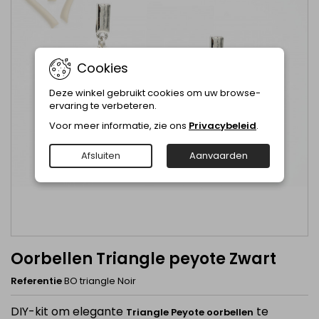
Cookies
Deze winkel gebruikt cookies om uw browse-
ervaring te verbeteren.
Voor meer informatie, zie ons
Privacybeleid
.
Afsluiten
Aanvaarden
Oorbellen Triangle peyote Zwart
Referentie
BO triangle Noir
DIY-kit om elegante
te
Triangle Peyote oorbellen