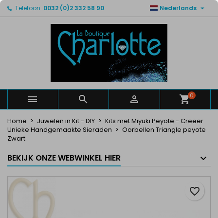

Telefoon:
0032 (0)2 332 58 90
Nederlands
×
×
×
Mijn verlanglijsten
Maak een verlanglijst
Inloggen
Maak een lijst
add_circle_outline
U moet ingelogd zijn om producten in uw verlanglijst
Verlanglijst naam
op te slaan.
Annuleren
Inloggen
Annuleren
Maak een verlanglijst
0



Home
Juwelen in Kit - DIY
Kits met Miyuki Peyote - Creëer
Unieke Handgemaakte Sieraden
Oorbellen Triangle peyote
Zwart
BEKIJK ONZE WEBWINKEL HIER
favorite_border