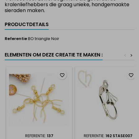
kralenliefhebbers die graag unieke, handgemaakte
sieraden maken.
PRODUCTDETAILS
Referentie
BO triangle Noir
ELEMENTEN OM DEZE CREATIE TE MAKEN :
<
>
favorite_border
favorite_border
REFERENTIE:
137
REFERENTIE:
162 STASE007