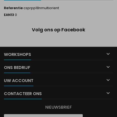
Referentie
csprpp18nmultiorient
EAN13
0
Volg ons op Facebook

WORKSHOPS

ONS BEDRIJF

UW ACCOUNT

CONTACTEER ONS
NIEUWSBRIEF