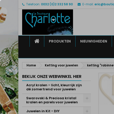
Telefoon:
0032 (0)2 332 58 90
E-mail:
eric@bouti
M
M
I
add_circle_outline
U 
Ve
HOME
PRODUKTEN
NIEUWIGHEDEN
Home
Ketting voor juwelen
ketting "robinne
BEKIJK ONZE WEBWINKEL HIER
Acryl kralen – licht, kleurrijk zijn
dé zomertrend voor juwelen
Swarovski & Preciosa kristal
kralen en parels voor juwelen
Juwelen in Kit - DIY