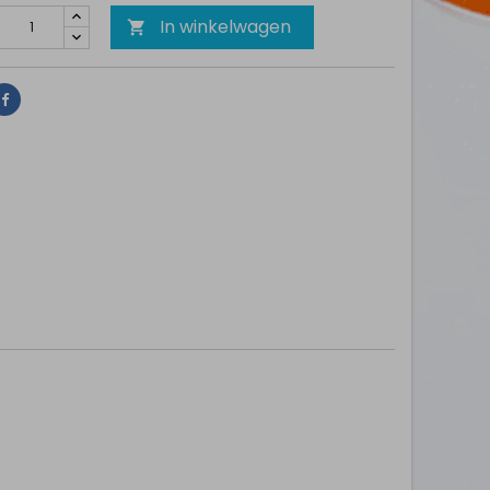
In winkelwagen

Delen