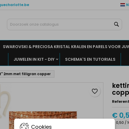
quecharlotte.be
N
ijn verlanglijsten
aak een verlanglijst
nloggen
Zoe
Maak een lijst
moet ingelogd zijn om producten in uw verlanglijst op te slaan.
rlanglijst naam
SWAROVSKI & PRECIOSA KRISTAL KRALEN EN PARELS VOOR JU
Annuleren
Inlogge
JUWELEN IN KIT - DIY
SCHEMA'S EN TUTORIALS
Annuleren
Maak een verlanglijs
t" 2mm met filligran copper
ketti
favorite_border
copp
Referent
€ 0,
€ 0,50 / 
Cookies