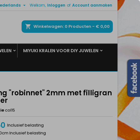

ederlands
Welkom,
Inloggen
of
Account aanmaken
×
×
×
ken
Winkelwagen
0
Producten -
€ 0,00
WELEN
MIYUKI KRALEN VOOR DIY JUWELEN
n
t
ng "robinnet" 2mm met filligran
er
ie
col15
50
Inclusief belasting
10cm Inclusief belasting