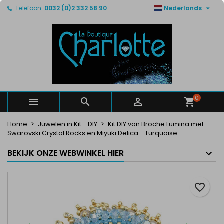

Telefoon:
0032 (0)2 332 58 90
Nederlands
×
×
×
Mijn verlanglijsten
Maak een verlanglijst
Inloggen
Maak een lijst
add_circle_outline
U moet ingelogd zijn om producten in uw verlanglijst
Verlanglijst naam
op te slaan.
Annuleren
Inloggen
Annuleren
Maak een verlanglijst
0



Home
Juwelen in Kit - DIY
Kit DIY van Broche Lumina met
Swarovski Crystal Rocks en Miyuki Delica - Turquoise
BEKIJK ONZE WEBWINKEL HIER
favorite_border