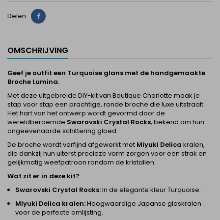
Delen
Delen
OMSCHRIJVING
Geef je outfit een
Turquoise
glans met de handgemaakte
Broche Lumina.
Met deze uitgebreide DIY-kit van
Boutique Charlotte
maak je
stap voor stap een prachtige, ronde broche die luxe uitstraalt.
Het hart van het ontwerp wordt gevormd door de
wereldberoemde
Swarovski Crystal Rocks
, bekend om hun
ongeëvenaarde schittering gloed.
De broche wordt verfijnd afgewerkt met
Miyuki Delica
kralen,
die dankzij hun uiterst precieze vorm zorgen voor een strak en
gelijkmatig weefpatroon rondom de kristallen.
Wat zit er in deze kit?
Swarovski Crystal Rocks:
In de elegante kleur Turquoise.
Miyuki Delica kralen:
Hoogwaardige Japanse glaskralen
voor de perfecte omlijsting.