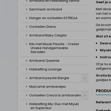
Armband en Halsketting Xenna
Geef je o
Met deze 
Semmesh armband
van het 
en warme
Hanger en oorbellen ESTRELLA
De broch
Oorbellen Diana
gelijkmat
Armband Baby Calypto
Wat zit e
Swarov
Kits met Miyuki Peyote - Creëer
Unieke Handgemaakte
Miyuki
Sieraden
Instruc
Armband Queenie
Of je nu 
zelfgemaa
Halsketting Losange
Gratis bi
Armband peyote Bangle
gaatjes 
Macramé armbandjes
PRODUC
Oorbellen Creool & armbanden
Referent
Halsketting Miy-Duo met Miyuki
en Superduo
Datash