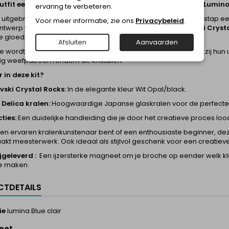
utfit een
Zilver Grijs
glans met de handgemaakte Broche Lumina
ervaring te verbeteren.
uitgebreide DIY-kit van
Boutique Charlotte
maak je stap voor stap een
Voor meer informatie, zie ons
Privacybeleid
.
ontwerp wordt gevormd door de wereldberoemde
Swarovski Cryst
 gloed.
Afsluiten
Aanvaarden
e wordt verfijnd afgewerkt met
Miyuki Delica
kralen, die dankzij hun
ig weefpatroon rondom de kristallen.
r in deze kit?
ski Crystal Rocks:
In de elegante kleur Wit Opal/black.
 Delica kralen:
Hoogwaardige Japanse glaskralen voor de perfecte o
ties:
Een duidelijke handleiding die je door het creatieve proces lood
een ervaren kralenkunstenaar bent of een enthousiaste beginner, deze
kt meesterwerk. Ook ideaal als stijlvol geschenk voor een creatieve
jgeleverd :
Een ijzersterke magneet om je broche op eender welk kl
te maken.
TDETAILS
ie
lumina Blue clair
eet