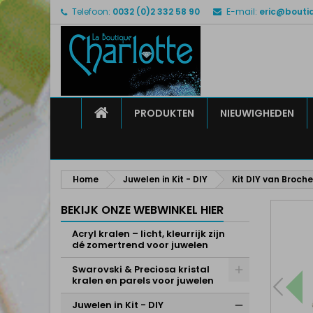
Telefoon:
0032 (0)2 332 58 90
E-mail:
eric@bouti
M
M
I
add_circle_outline
U 
Ve
HOME
PRODUKTEN
NIEUWIGHEDEN
Home
Juwelen in Kit - DIY
Kit DIY van Broch
BEKIJK ONZE WEBWINKEL HIER
Acryl kralen – licht, kleurrijk zijn
dé zomertrend voor juwelen
Swarovski & Preciosa kristal
kralen en parels voor juwelen
Juwelen in Kit - DIY