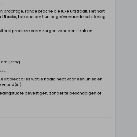
.
 prachtige, ronde broche die luxe uitstraalt. Het hart
al Rocks
, bekend om hun ongeëvenaarde schittering
 uiterst precieze vorm zorgen voor een strak en
mlijsting.
st.
 kit biedt alles wat je nodig hebt voor een uniek en
 vriend(in)!
edingstuk te bevestigen, zonder te beschadigen of