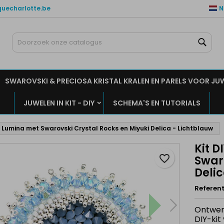
quecharlotte.be
N
ijn verlanglijsten
aak een verlanglijst
nloggen
Zoe
Maak een lijst
moet ingelogd zijn om producten in uw verlanglijst op te slaan.
rlanglijst naam
SWAROVSKI & PRECIOSA KRISTAL KRALEN EN PARELS VOOR JU
Annuleren
Inlogge
JUWELEN IN KIT - DIY
SCHEMA'S EN TUTORIALS
Annuleren
Maak een verlanglijs
e Lumina met Swarovski Crystal Rocks en Miyuki Delica - Lichtblauw
Kit 
favorite_border
Swar
Delic
Referent
Ontwerp
DIY-kit