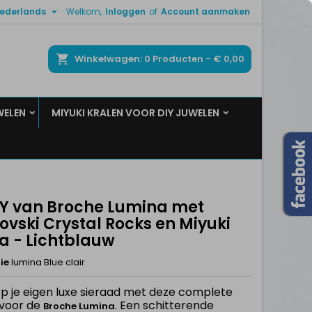

ederlands
Welkom,
Inloggen
of
Account aanmaken
×
×
×
ken
Winkelwagen
0
Producten -
€ 0,00
WELEN
MIYUKI KRALEN VOOR DIY JUWELEN
n
t
DIY van Broche Lumina met
ovski Crystal Rocks en Miyuki
a - Lichtblauw
ie
lumina Blue clair
 je eigen luxe sieraad met deze complete
 voor de
. Een schitterende
Broche Lumina