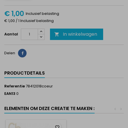
€ 1,00
Inclusief belasting
€ 1,00 / 1 Inclusief belasting
In winkelwagen
Aantal

Delen
Delen
PRODUCTDETAILS
Referentie
78412018coeur
EAN13
0
ELEMENTEN OM DEZE CREATIE TE MAKEN :
<
>
favorite_border