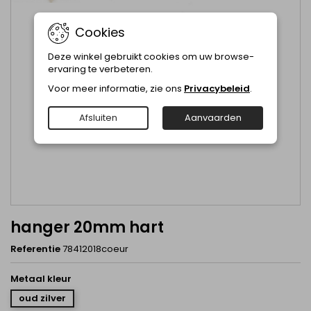
Cookies
Deze winkel gebruikt cookies om uw browse-
ervaring te verbeteren.
Voor meer informatie, zie ons
Privacybeleid
.
Afsluiten
Aanvaarden
hanger 20mm hart
Referentie
78412018coeur
Metaal kleur
oud zilver