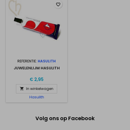
favorite_border
REFERENTIE:
HASULITH
JUWELENLIJM HASULITH
€ 2,95
In winkelwagen

Hasulith
Volg ons op Facebook