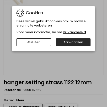
Cookies
Deze winkel gebruikt cookies om uw browse-
ervaring te verbeteren.
Voor meer informatie, zie ons
Privacybeleid
.
Afsluiten
Aanvaarden
hanger setting strass 1122 12mm
Referentie
112550 112552
Metaal kleur
Rhodium zilverkleur
Roze Goudkleur