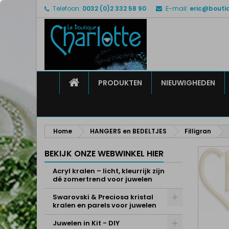
Telefoon:
0032 (0)2 332 58 90
E-mail:
eric@bouti
M
M
I
add_circle_outline
U 
Ve
HOME
PRODUKTEN
NIEUWIGHEDEN
Home
HANGERS en BEDELTJES
Filligran
BEKIJK ONZE WEBWINKEL HIER
Acryl kralen – licht, kleurrijk zijn
dé zomertrend voor juwelen
Swarovski & Preciosa kristal
kralen en parels voor juwelen
Juwelen in Kit - DIY