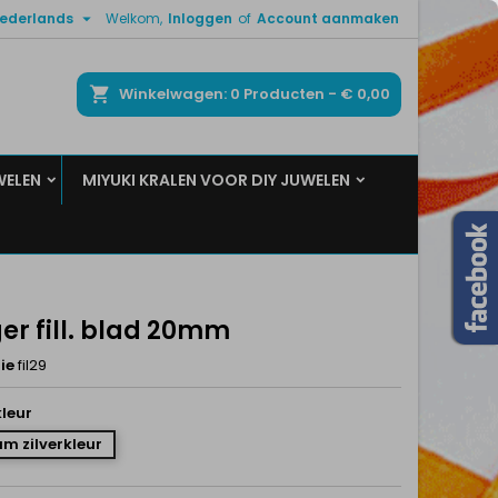

ederlands
Welkom,
Inloggen
of
Account aanmaken
×
×
×
ken
Winkelwagen
0
Producten -
€ 0,00
WELEN
MIYUKI KRALEN VOOR DIY JUWELEN
n
t
er fill. blad 20mm
ie
fil29
leur
m zilverkleur