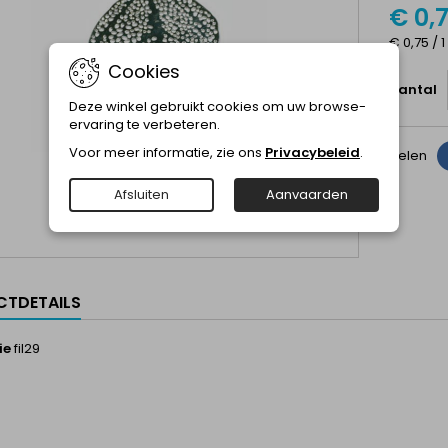
€ 0,
€ 0,75 / 1
Cookies
Aantal
Deze winkel gebruikt cookies om uw browse-
ervaring te verbeteren.
Voor meer informatie, zie ons
Privacybeleid
.
Delen
Afsluiten
Aanvaarden
TDETAILS
ie
fil29