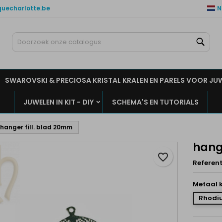
quecharlotte.be
N
ijn verlanglijsten
aak een verlanglijst
nloggen
Zoe
Maak een lijst
moet ingelogd zijn om producten in uw verlanglijst op te slaan.
rlanglijst naam
SWAROVSKI & PRECIOSA KRISTAL KRALEN EN PARELS VOOR JU
Annuleren
Inlogge
JUWELEN IN KIT - DIY
SCHEMA'S EN TUTORIALS
Annuleren
Maak een verlanglijs
hanger fill. blad 20mm
hang
favorite_border
Referent
Metaal k
Rhodiu