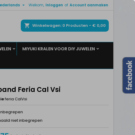

ederlands
Welkom,
Inloggen
of
Account aanmaken
×
×
×
ken
Winkelwagen
0
Producten -
€ 0,00
WELEN
MIYUKI KRALEN VOOR DIY JUWELEN
n
t
and Feria Cal Vsi
ie
feria CalVsi
inbegrepen
naald niet inbegrepen