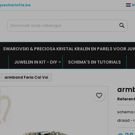
quecharlotte.be
N
ijn verlanglijsten
aak een verlanglijst
nloggen
Zoe
Maak een lijst
moet ingelogd zijn om producten in uw verlanglijst op te slaan.
rlanglijst naam
SWAROVSKI & PRECIOSA KRISTAL KRALEN EN PARELS VOOR JU
Annuleren
Inlogge
JUWELEN IN KIT - DIY
SCHEMA'S EN TUTORIALS
Annuleren
Maak een verlanglijs
armband Feria Cal Vsi
armb
favorite_border
Referent
schema 
draad - 