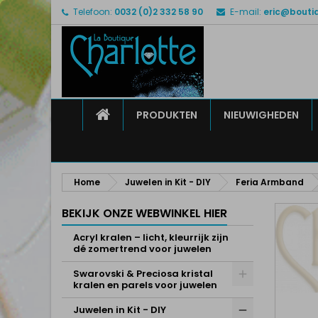
Telefoon:
0032 (0)2 332 58 90
E-mail:
eric@bouti
M
M
I
add_circle_outline
U 
Ve
HOME
PRODUKTEN
NIEUWIGHEDEN
Home
Juwelen in Kit - DIY
Feria Armband
BEKIJK ONZE WEBWINKEL HIER
Acryl kralen – licht, kleurrijk zijn
dé zomertrend voor juwelen
Swarovski & Preciosa kristal
kralen en parels voor juwelen
Juwelen in Kit - DIY