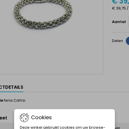
€ 39
€ 39,75 /
Aantal
Delen
TDETAILS
ie
feria CalVsi
Cookies
eet
Deze winkel gebruikt cookies om uw browse-
zilver