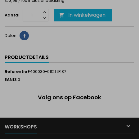
€ 3,95 / 100 Inclusief belasting
In winkelwagen
Aantal

Delen
Delen
PRODUCTDETAILS
Referentie
F400030-01121 LF137
EAN13
0
Volg ons op Facebook

WORKSHOPS