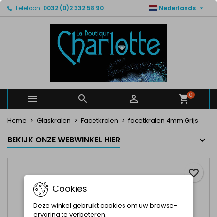

Telefoon:
0032 (0)2 332 58 90
Nederlands
×
×
×
Mijn verlanglijsten
Maak een verlanglijst
Inloggen
Maak een lijst
add_circle_outline
U moet ingelogd zijn om producten in uw verlanglijst
Verlanglijst naam
op te slaan.
Annuleren
Inloggen
Annuleren
Maak een verlanglijst
0



Home
Glaskralen
Facetkralen
facetkralen 4mm Grijs
BEKIJK ONZE WEBWINKEL HIER
favorite_border
Cookies
Deze winkel gebruikt cookies om uw browse-
ervaring te verbeteren.