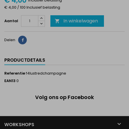
€ 4,00
Inclusief belasting
€ 4,00 / 100 Inclusief belasting
In winkelwagen
Aantal

Delen
Delen
PRODUCTDETAILS
Referentie
f4lustredchampagne
EAN13
0
Volg ons op Facebook

WORKSHOPS