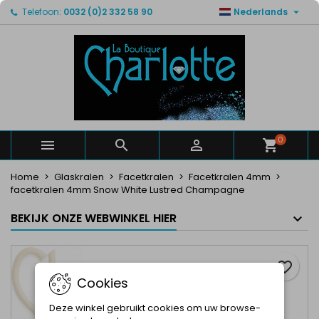

Telefoon:
0032 (0)2 332 58 90
Nederlands
×
×
×
Mijn verlanglijsten
Maak een verlanglijst
Inloggen
Maak een lijst
add_circle_outline
U moet ingelogd zijn om producten in uw verlanglijst
Verlanglijst naam
op te slaan.
Annuleren
Inloggen
Annuleren
Maak een verlanglijst
0



Home
Glaskralen
Facetkralen
Facetkralen 4mm
facetkralen 4mm Snow White Lustred Champagne
BEKIJK ONZE WEBWINKEL HIER
favorite_border
Cookies
Deze winkel gebruikt cookies om uw browse-