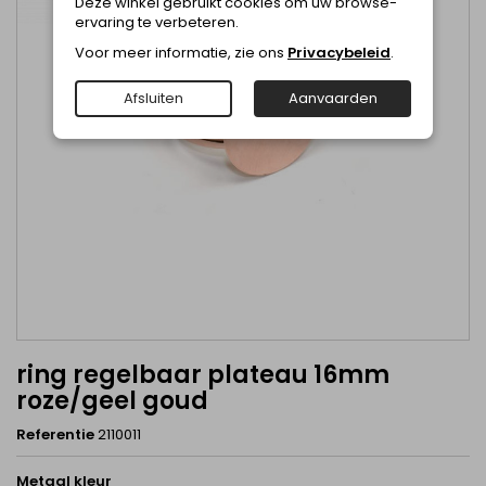
Deze winkel gebruikt cookies om uw browse-
ervaring te verbeteren.
Voor meer informatie, zie ons
Privacybeleid
.
Afsluiten
Aanvaarden
ring regelbaar plateau 16mm
roze/geel goud
Referentie
2110011
Metaal kleur