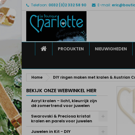
Telefoon:
0032 (0)2 332 58 90
E-mail:
eric@bouti
M
M
I
add_circle_outline
U 
Ve
HOME
PRODUKTEN
NIEUWIGHEDEN
Home
DIY ringen maken met kralen & Austrian C
BEKIJK ONZE WEBWINKEL HIER
Acryl kralen – licht, kleurrijk zijn
dé zomertrend voor juwelen
Swarovski & Preciosa kristal
kralen en parels voor juwelen
Juwelen in Kit - DIY