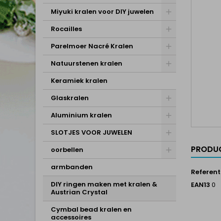
Miyuki kralen voor DIY juwelen
Rocailles
Parelmoer Nacré Kralen
Natuurstenen kralen
Keramiek kralen
Glaskralen
Aluminium kralen
SLOTJES VOOR JUWELEN
PRODUC
oorbellen
armbanden
Referent
DIY ringen maken met kralen &
EAN13
0
Austrian Crystal
Cymbal bead kralen en
accessoires