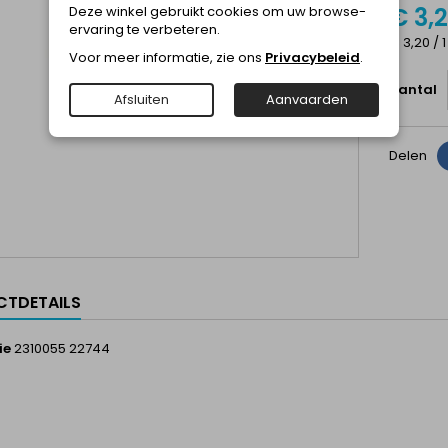
€ 3,
Deze winkel gebruikt cookies om uw browse-
ervaring te verbeteren.
€ 3,20 / 1
Voor meer informatie, zie ons
Privacybeleid
.
Aantal
Afsluiten
Aanvaarden
Delen
TDETAILS
ie
2310055 22744