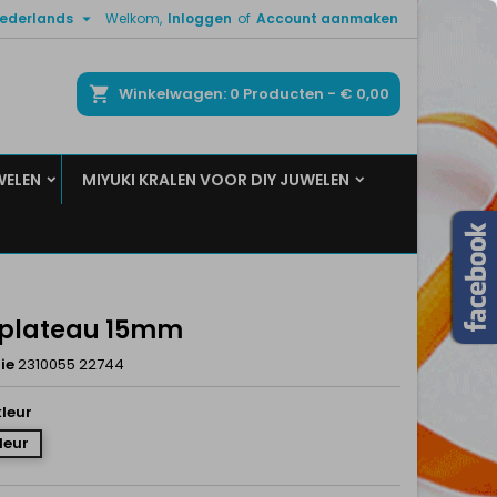

ederlands
Welkom,
Inloggen
of
Account aanmaken
×
×
×
ken
Winkelwagen
0
Producten -
€ 0,00
WELEN
MIYUKI KRALEN VOOR DIY JUWELEN
n
t
 plateau 15mm
ie
2310055 22744
leur
leur