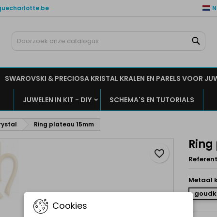
quecharlotte.be
N
ijn verlanglijsten
aak een verlanglijst
nloggen
Zoe
Maak een lijst
moet ingelogd zijn om producten in uw verlanglijst op te slaan.
rlanglijst naam
SWAROVSKI & PRECIOSA KRISTAL KRALEN EN PARELS VOOR JU
Annuleren
Inlogge
JUWELEN IN KIT - DIY
SCHEMA'S EN TUTORIALS
Annuleren
Maak een verlanglijs
rystal
Ring plateau 15mm
Ring
favorite_border
Referent
Metaal k
goudk
Cookies