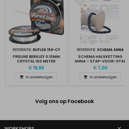
REFERENTIE:
BUFLS6 150-CY
REFERENTIE:
SCHEMA ANNA
FIRELINE BERKLEY 0.10MM
SCHEMA HALSKETTING
CRYSTAL 150 METER
ANNA – STAP-VOOR-STAP
PATROON (PDF)
€ 19,95
€ 7,00
In winkelwagen
In winkelwagen


Volg ons op Facebook

WORKSHOPS