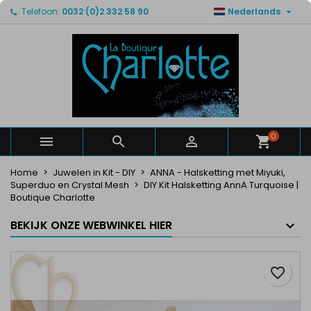

Telefoon:
0032 (0)2 332 58 90
Nederlands
×
×
×
Mijn verlanglijsten
Maak een verlanglijst
Inloggen
Maak een lijst
add_circle_outline
U moet ingelogd zijn om producten in uw verlanglijst
Verlanglijst naam
op te slaan.
Annuleren
Inloggen
Annuleren
Maak een verlanglijst
0



Home
Juwelen in Kit - DIY
ANNA - Halsketting met Miyuki,
Superduo en Crystal Mesh
DIY Kit Halsketting AnnA Turquoise |
Boutique Charlotte
BEKIJK ONZE WEBWINKEL HIER
favorite_border