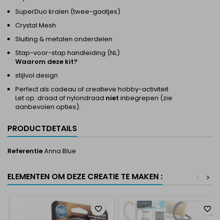
SuperDuo kralen (twee-gaatjes)
Crystal Mesh
Sluiting & metalen onderdelen
Stap-voor-stap handleiding (NL)
Waarom deze kit?
stijlvol design
Perfect als cadeau of creatieve hobby-activiteit
Let op: draad of nylondraad
niet
inbegrepen (zie
aanbevolen opties).
PRODUCTDETAILS
Referentie
Anna Blue
ELEMENTEN OM DEZE CREATIE TE MAKEN :
<
>
favorite_border
favorite_border