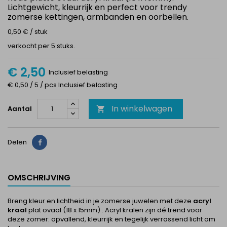
Lichtgewicht, kleurrijk en perfect voor trendy
zomerse kettingen, armbanden en oorbellen.
0,50 € / stuk
verkocht per 5 stuks.
€ 2,50
Inclusief belasting
€ 0,50 / 5 / pcs Inclusief belasting
In winkelwagen
Aantal

Delen
Delen
OMSCHRIJVING
Breng kleur en lichtheid in je zomerse juwelen met deze
acryl
kraal
plat ovaal (18 x 15mm)
. Acryl kralen zijn dé trend voor
deze zomer: opvallend, kleurrijk en tegelijk verrassend licht om