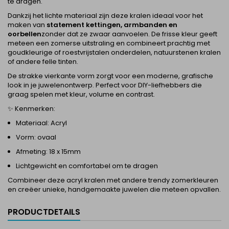
te dragen.
Dankzij het lichte materiaal zijn deze kralen ideaal voor het
maken van
statement kettingen, armbanden en
oorbellen
zonder dat ze zwaar aanvoelen. De frisse kleur geeft
meteen een zomerse uitstraling en combineert prachtig met
goudkleurige of roestvrijstalen onderdelen, natuurstenen kralen
of andere felle tinten.
De strakke vierkante vorm zorgt voor een moderne, grafische
look in je juwelenontwerp. Perfect voor DIY-liefhebbers die
graag spelen met kleur, volume en contrast.
✨ Kenmerken:
Materiaal: Acryl
Vorm: ovaal
Afmeting: 18 x 15mm
Lichtgewicht en comfortabel om te dragen
Combineer deze acryl kralen met andere trendy zomerkleuren
en creëer unieke, handgemaakte juwelen die meteen opvallen.
PRODUCTDETAILS