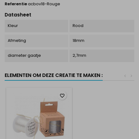
Referentie
acbov18-Rouge
Datasheet
Kleur
Rood
Afmeting
18mm
diameter gaatje
2,7mm
ELEMENTEN OM DEZE CREATIE TE MAKEN :
<
>
favorite_border